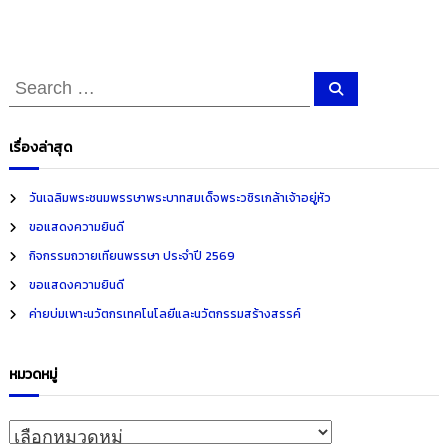
S
S
e
e
a
r
a
c
เรื่องล่าสุด
h
r
c
วันเฉลิมพระชนมพรรษาพระบาทสมเด็จพระวชิรเกล้าเจ้าอยู่หัว
h
ขอแสดงความยินดี
f
กิจกรรมถวายเทียนพรรษา ประจำปี 2569
o
ขอแสดงความยินดี
r
ค่ายบ่มเพาะนวัตกรเทคโนโลยีและนวัตกรรมสร้างสรรค์
:
หมวดหมู่
ห