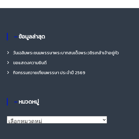
ม
ว
ด
ห
– ข้อมูลล่าสุด
มู่
วันเฉลิมพระชนมพรรษาพระบาทสมเด็จพระวชิรเกล้าเจ้าอยู่หัว
ขอแสดงความยินดี
กิจกรรมถวายเทียนพรรษา ประจำปี 2569
– หมวดหมู่
–
ห
ม