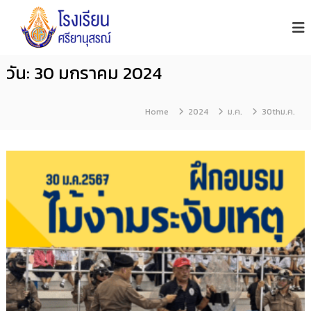
โ
S
S
i
ร
k
y
ง
i
a
เ
n
p
วัน:
30 มกราคม 2024
รี
u
t
s
ย
o
o
น
n
Home
2024
ม.ค.
30thม.ค.
ศ
c
S
รี
c
o
h
ย
n
o
า
o
t
นุ
l
e
ส
n
ร
ณ์
t
จั
น
ท
บุ