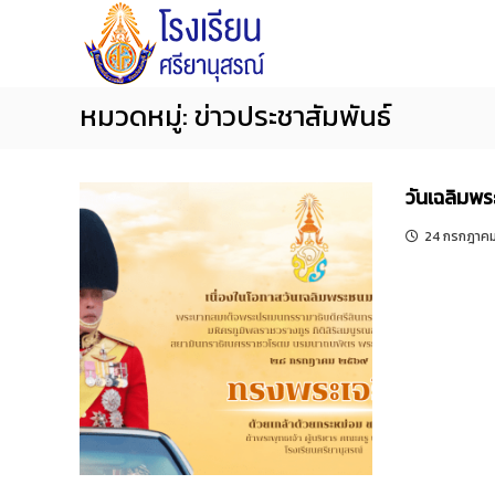
โ
S
S
ร
k
i
ง
i
y
เ
p
a
หมวดหมู่:
ข่าวประชาสัมพันธ์
รี
t
n
ย
o
น
u
ศ
วันเฉลิมพร
c
s
รี
o
o
24 กรกฎาค
ย
n
n
า
[…
t
S
นุ
e
c
ส
n
ร
h
ณ์
t
o
จั
o
น
l
ท
บุ