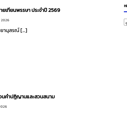
ห
ายเทียนพรรษา ประจำปี 2569
ห
ม 2026
ม
ียานุสรณ์ […]
ว
ห
มู่
บทวนคำปฎิญานและสวนสนาม
2026