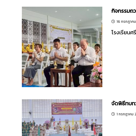
รี
กิจกรรมถว
16 กรกฎาค
โรงเรียนศร
จัดพิธีท
1 กรกฎาคม 