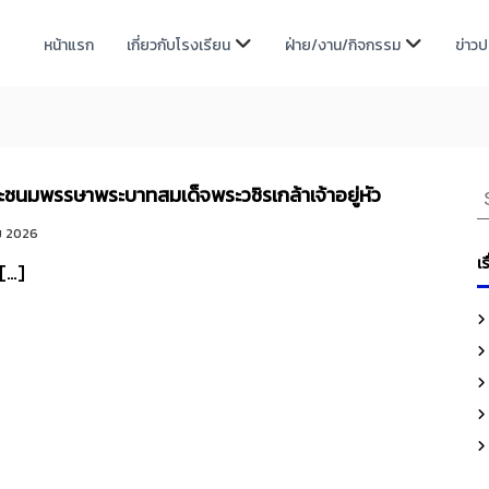
หน้าแรก
เกี่ยวกับโรงเรียน
ฝ่าย/งาน/กิจกรรม
ข่าว
S
ะชนมพรรษาพระบาทสมเด็จพระวชิรเกล้าเจ้าอยู่หัว
e
ม 2026
a
เร
]
r
c
h
f
o
r
: