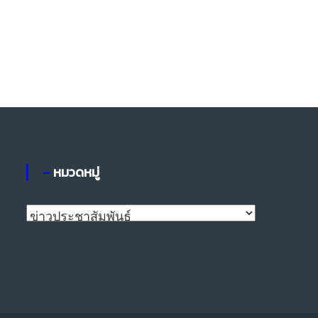
– หมวดหมู่
–
ห
ม
ว
ด
ห