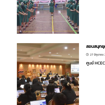
สอนสนุกยุค
27 มิถุนายน
ศูนย์ HCEC