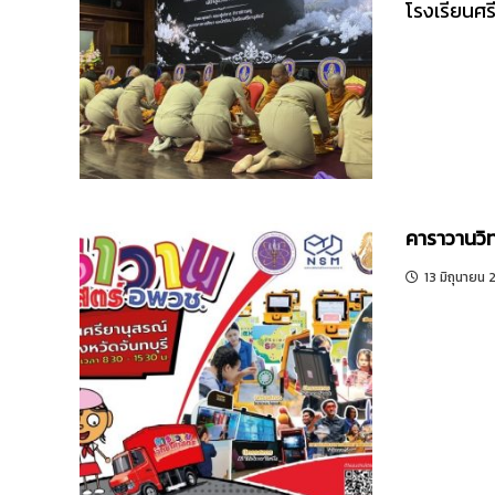
โรงเรียนศร
คาราวานวิ
13 มิถุนายน