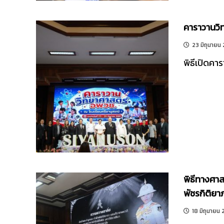
คาราวานวิ
23 มิถุนายน
พิธีเปิดคา
พิธีทางศาส
พัชรกิติยา
18 มิถุนายน