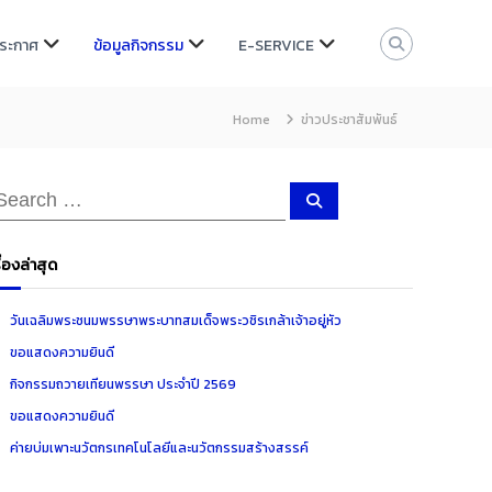
ประกาศ
ข้อมูลกิจกรรม
E-SERVICE
Home
ข่าวประชาสัมพันธ์
S
e
a
r
c
ื่องล่าสุด
h
วันเฉลิมพระชนมพรรษาพระบาทสมเด็จพระวชิรเกล้าเจ้าอยู่หัว
ขอแสดงความยินดี
กิจกรรมถวายเทียนพรรษา ประจำปี 2569
ขอแสดงความยินดี
ค่ายบ่มเพาะนวัตกรเทคโนโลยีและนวัตกรรมสร้างสรรค์