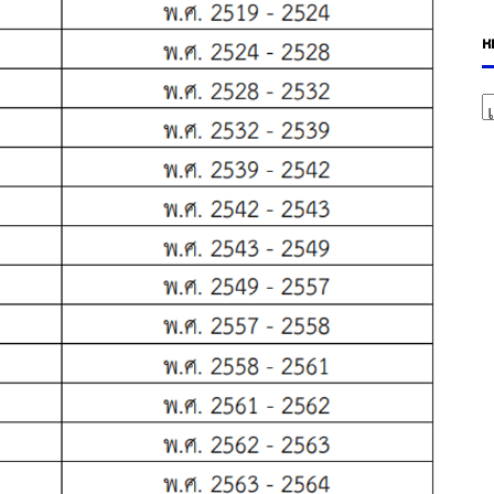
ห
ห
ม
ว
ห
มู่