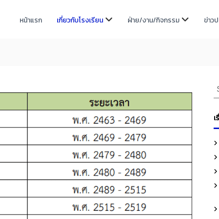
หน้าแรก
เกี่ยวกับโรงเรียน
ฝ่าย/งาน/กิจกรรม
ข่าว
S
e
a
เร
r
c
h
f
o
r
: