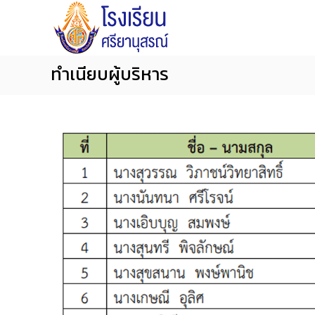
โ
S
S
ร
k
i
ง
i
y
เ
p
a
ทำเนียบผู้บริหาร
รี
t
n
ย
o
น
u
ศ
c
s
รี
o
o
ย
n
n
า
t
S
นุ
e
c
ส
n
ร
h
ณ์
t
o
จั
o
น
l
ท
บุ