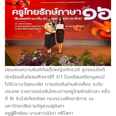
รี
ขอแสดงความยินดีกับเด็กหญิงภัทรวดี สุวรรณโชติ
นักเรียนชั้นมัธยมศึกษาปีที่ 3/1 โรงเรียนศรียานุสรณ์
ได้รับรางวัลชนะเลิศ การแข่งขันอ่านฟังเสียง ระดับ
ประเทศ รายการแข่งขันโครงการครูไทยรักษ์ภาษา ครั้ง
ที่ 16 ชิงโล่เกียรติยศ กระทรวงศึกษาธิการ ณ
มหาวิทยาลัยราชภัฎสวนสุนันทา
ครูผู้ฝึกซ้อม นางสาวปนิดา ศรีโสภา