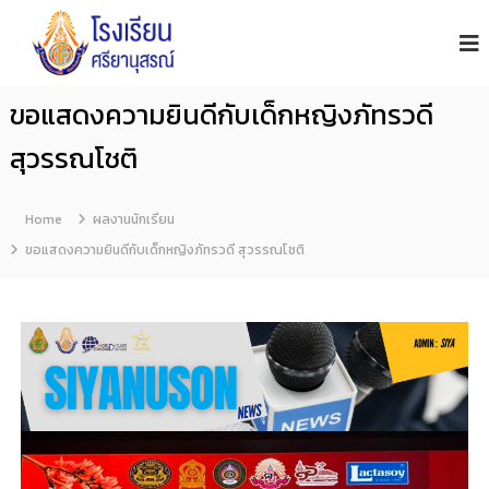
โ
S
i
ร
y
ง
a
เ
n
ขอแสดงความยินดีกับเด็กหญิงภัทรวดี
รี
u
s
ย
สุวรรณโชติ
o
น
n
ศ
S
รี
c
Home
ผลงานนักเรียน
h
ย
ขอแสดงความยินดีกับเด็กหญิงภัทรวดี สุวรรณโชติ
o
า
o
นุ
l
ส
ร
ณ์
จั
น
ท
บุ