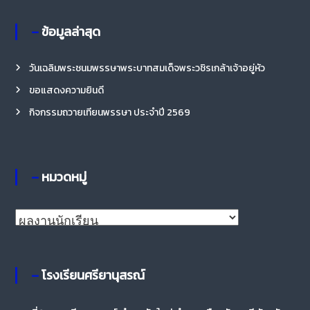
ห
– ข้อมูลล่าสุด
มู่
วันเฉลิมพระชนมพรรษาพระบาทสมเด็จพระวชิรเกล้าเจ้าอยู่หัว
ขอแสดงความยินดี
กิจกรรมถวายเทียนพรรษา ประจำปี 2569
– หมวดหมู่
–
ห
ม
ว
– โรงเรียนศรียานุสรณ์
ด