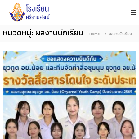
โ
S
S
i
ร
k
y
ง
i
a
เ
n
p
หมวดหมู่:
ผลงานนักเรียน
รี
u
Home
ผลงานนักเรียน
t
s
ย
o
o
น
n
ศ
c
S
รี
c
o
h
ย
n
o
า
o
t
นุ
l
e
ส
n
ร
ณ์
t
จั
น
ท
บุ