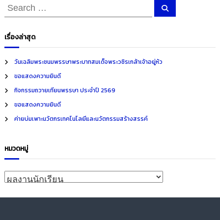
น
S
S
e
e
a
ะ
r
a
c
เรื่องล่าสุด
h
r
แ
c
วันเฉลิมพระชนมพรรษาพระบาทสมเด็จพระวชิรเกล้าเจ้าอยู่หัว
น
h
ขอแสดงความยินดี
f
กิจกรรมถวายเทียนพรรษา ประจำปี 2569
ว
o
ขอแสดงความยินดี
r
ค่ายบ่มเพาะนวัตกรเทคโนโลยีและนวัตกรรมสร้างสรรค์
เ
:
รื่
หมวดหมู่
อ
ห
ม
ง
ว
ด