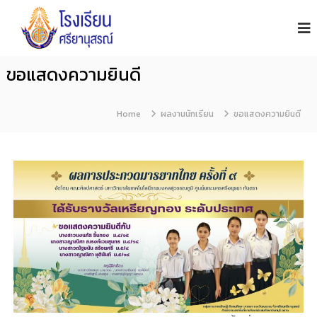
โ
S
i
ร
y
ง
a
เ
n
ขอแสดงความยินดี
รี
u
s
ย
o
น
Home
n
ผลงานนักเรียน
ขอแสดงความยินดี
ศ
S
รี
c
h
ย
o
า
o
นุ
l
ส
ร
ณ์
จั
น
ท
บุ