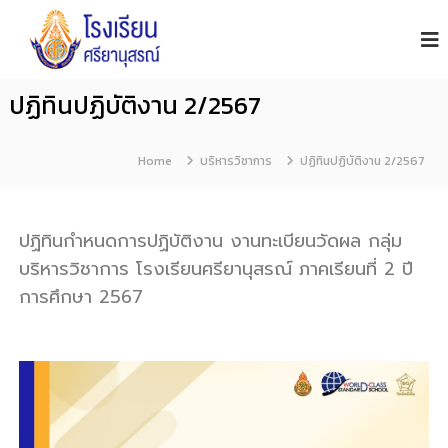
โ
S
i
ร
y
ง
a
เ
n
ปฏิทินปฏิบัติงาน 2/2567
รี
u
s
ย
o
น
Home
n
บริหารวิชาการ
ปฏิทินปฏิบัติงาน 2/2567
ศ
S
รี
c
h
ย
ปฏิทินกำหนดการปฏิบัติงาน งานทะเบียนวัดผล กลุ่ม
o
า
o
บริหารวิชาการ โรงเรียนศรียานุสรณ์ ภาคเรียนที่ 2 ปี
นุ
l
การศึกษา 2567
ส
ร
ณ์
จั
น
ท
บุ