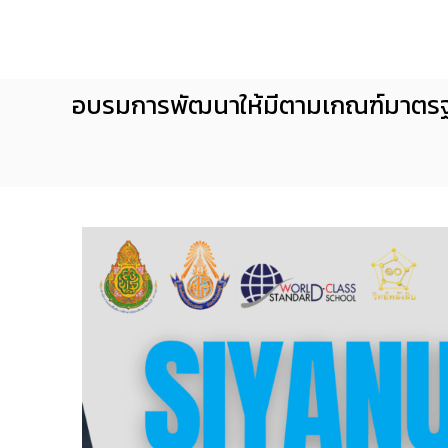
โ
S
ร
i
ง
y
เ
a
อบรมการพัฒนาให้มีตามเกณฑ์มาตรฐาน
รี
n
ย
น
u
ศ
s
รี
o
ย
n
า
S
นุ
c
ส
ร
h
ณ์
o
จั
o
น
l
ท
บุ