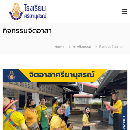
โ
S
i
ร
y
ง
a
เ
n
กิจกรรมจิตอาสา
รี
u
s
ย
o
น
Home
n
ภาพกิจกรรม
กิจกรรมจิตอาสา
ศ
S
รี
c
h
ย
o
า
o
นุ
l
ส
ร
ณ์
จั
น
ท
บุ