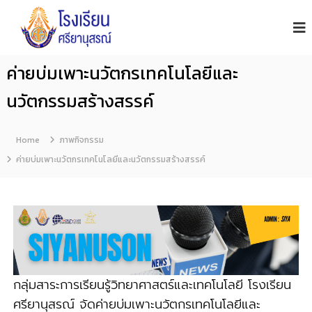
โ
S
i
ร
y
ง
a
เ
n
ค่ายบ่มเพาะนวัตกรเทคโนโลยีและ
รี
u
s
ย
นวัตกรรมสร้างสรรค์
o
น
n
ศ
S
รี
c
Home
ภาพกิจกรรม
h
ย
ค่ายบ่มเพาะนวัตกรเทคโนโลยีและนวัตกรรมสร้างสรรค์
o
า
o
นุ
l
ส
ร
ณ์
จั
น
กลุ่มสาระการเรียนรู้วิทยาศาสตร์และเทคโนโลยี โรงเรียน
ท
ศรียานุสรณ์ จัดค่ายบ่มเพาะนวัตกรเทคโนโลยีและ
บุ