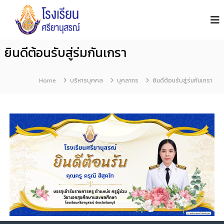
โ
S
i
ร
y
ง
a
เ
n
ยินดีต้อนรับสู่ร่มกันเกรา
รี
u
s
ย
o
น
Home
บริหารบุคคล
n
บุคลากร
ยินดีต้อนรับสู่ร่มกันเกรา
ศ
S
รี
c
h
ย
o
า
o
นุ
l
ส
ร
ณ์
จั
น
ท
บุ