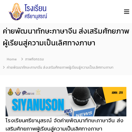
โ
S
i
ร
y
ง
a
เ
n
ค่ายพัฒนาทักษะภาษาจีน ส่งเสริมศักยภาพ
รี
u
s
ย
ผู้เรียนสู่ความเป็นเลิศทางภาษา
o
น
n
ศ
S
รี
c
Home
ภาพกิจกรรม
h
ย
ค่ายพัฒนาทักษะภาษาจีน ส่งเสริมศักยภาพผู้เรียนสู่ความเป็นเลิศทางภาษา
o
า
o
นุ
l
ส
ร
ณ์
จั
น
โรงเรียนศรียานุสรณ์ จัดค่ายพัฒนาทักษะภาษาจีน ส่ง
ท
เสริมศักยภาพผู้เรียนสู่ความเป็นเลิศทางภาษา
บุ