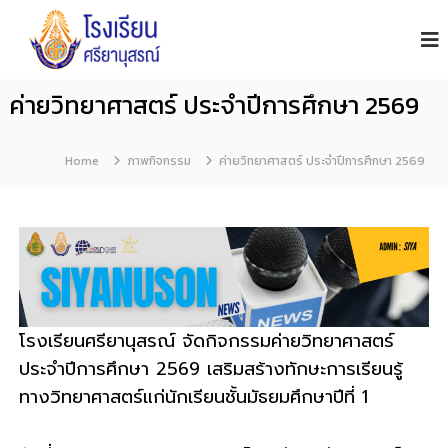
โ
S
i
ร
y
ง
a
เ
n
ค่ายวิทยาศาสตร์ ประจำปีการศึกษา 2569
รี
u
s
ย
o
น
Home
ภาพกิจกรรม
n
ค่ายวิทยาศาสตร์ ประจำปีการศึกษา 2569
ศ
S
รี
c
h
ย
o
า
o
นุ
l
ส
ร
โรงเรียนศรียานุสรณ์ จัดกิจกรรมค่ายวิทยาศาสตร์
ณ์
ประจำปีการศึกษา 2569 เสริมสร้างทักษะการเรียนรู้
จั
น
ทางวิทยาศาสตร์แก่นักเรียนชั้นมัธยมศึกษาปีที่ 1
ท
บุ