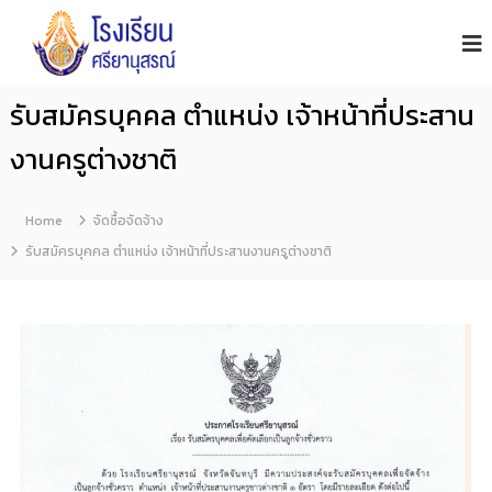
โ
S
i
ร
y
ง
a
เ
n
รับสมัครบุคคล ตำแหน่ง เจ้าหน้าที่ประสาน
รี
u
s
ย
งานครูต่างชาติ
o
น
n
ศ
S
รี
c
Home
จัดซื้อจัดจ้าง
h
ย
รับสมัครบุคคล ตำแหน่ง เจ้าหน้าที่ประสานงานครูต่างชาติ
o
า
o
นุ
l
ส
ร
ณ์
จั
น
ท
บุ