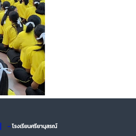
– โรงเรียนศรียานุสรณ์