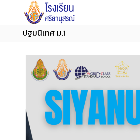
โ
S
ร
i
ง
y
เ
a
ปฐมนิเทศ ม.1
รี
n
ย
น
u
ศ
s
รี
o
ย
n
า
S
นุ
c
ส
ร
h
ณ์
o
จั
o
น
l
ท
บุ