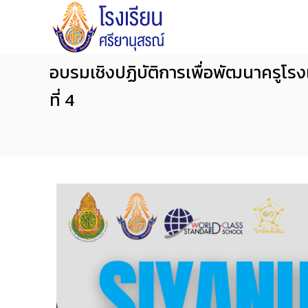
โ
S
ร
i
ง
y
เ
a
อบรมเชิงปฏิบัติการเพื่อพัฒนาครูโรง
รี
n
ย
ที่ 4
น
u
ศ
s
รี
o
ย
n
า
S
นุ
c
ส
ร
h
ณ์
o
จั
o
น
l
ท
บุ