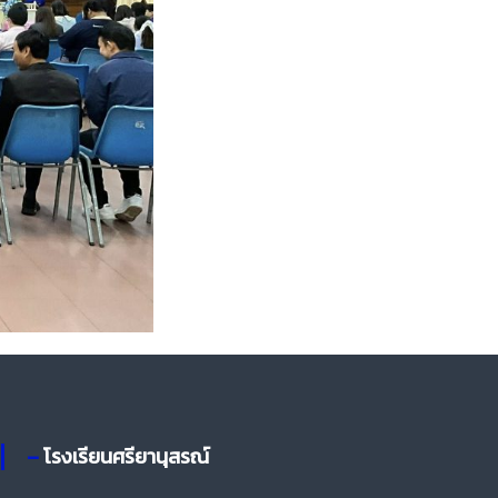
– โรงเรียนศรียานุสรณ์