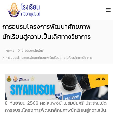
โ
S
i
ร
y
ง
a
เ
n
การอบรมโครงการพัฒนาศักยภาพ
รี
u
s
ย
นักเรียนสู่ความเป็นเลิศทางวิชาการ
o
น
n
ศ
S
รี
c
Home
ข่าวประชาสัมพันธ์
h
ย
การอบรมโครงการพัฒนาศักยภาพนักเรียนสู่ความเป็นเลิศทางวิชาการ
o
า
o
นุ
l
ส
ร
ณ์
จั
น
8 กันยายน 2568 ผอ.สมพงษ์ เปรมปิยศรี ประธานเปิด
ท
การอบรมโครงการพัฒนาศักยภาพนักเรียนสู่ความเป็น
บุ