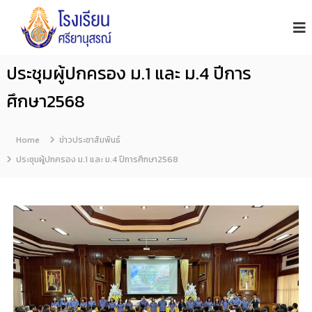
โ
S
i
ร
y
ง
a
เ
n
ประชุมผู้ปกครอง ม.1 และ ม.4 ปีการ
รี
u
s
ย
ศึกษา2568
o
น
n
ศ
S
รี
c
Home
ข่าวประชาสัมพันธ์
h
ย
ประชุมผู้ปกครอง ม.1 และ ม.4 ปีการศึกษา2568
o
า
o
นุ
l
ส
ร
ณ์
จั
น
ท
บุ