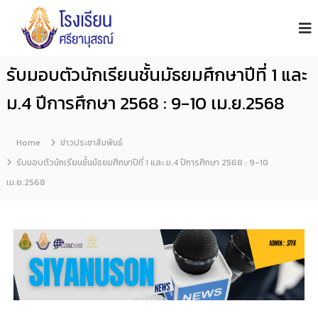
โ
S
i
ร
y
ง
a
เ
n
รับมอบตัวนักเรียนชั้นมัธยมศึกษาปีที่ 1 และ
รี
u
s
ย
ม.4 ปีการศึกษา 2568 : 9-10 เม.ย.2568
o
น
n
ศ
S
รี
c
Home
ข่าวประชาสัมพันธ์
h
ย
รับมอบตัวนักเรียนชั้นมัธยมศึกษาปีที่ 1 และ ม.4 ปีการศึกษา 2568 : 9-10
o
า
o
เม.ย.2568
นุ
l
ส
ร
ณ์
จั
น
ท
บุ