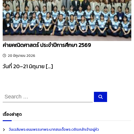
ค่ายคณิตศาสตร์ ประจำปีการศึกษา 2569
20 มิถุนายน 2026
วันที่ 20–21 มิถุนาย […]
S
S
e
e
a
r
a
c
เรื่องล่าสุด
h
r
c
วันเฉลิมพระชนมพรรษาพระบาทสมเด็จพระวชิรเกล้าเจ้าอยู่หัว