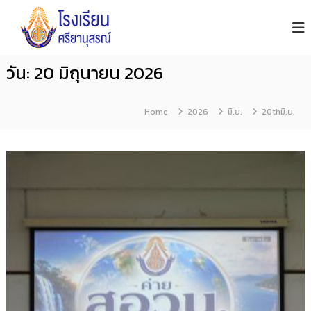
โ
S
S
i
ร
k
y
ง
i
a
เ
n
p
วัน:
20 มิถุนายน 2026
รี
u
t
s
ย
o
o
น
n
Home
2026
มิ.ย.
20thมิ.ย.
ศ
c
S
รี
c
o
h
ย
n
o
า
o
t
นุ
l
e
ส
n
ร
ณ์
t
จั
น
ท
บุ