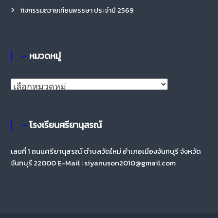
กิจกรรมถวายเทียนพรรษา ประจำปี 2569
– หมวดหมู่
–
ห
ม
ว
– โรงเรียนศรียานุสรณ์
ด
ห
เลขที่ 1 ถนนศรียานุสรณ์ ตำบลวัดใหม่ อำเภอเมืองจันทบุรี จังหวัด
จันทบุรี 22000 E-Mail : siyanuson2010@gmail.com
มู่