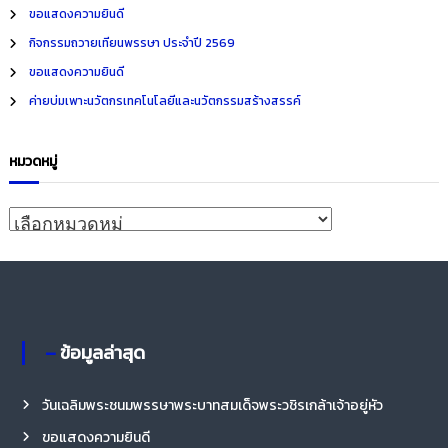
h
ขอแสดงความยินดี
f
กิจกรรมถวายเทียนพรรษา ประจำปี 2569
o
ขอแสดงความยินดี
r
ค่ายบ่มเพาะนวัตกรเทคโนโลยีและนวัตกรรมสร้างสรรค์
:
หมวดหมู่
ห
ม
ว
ด
ห
– ข้อมูลล่าสุด
มู่
วันเฉลิมพระชนมพรรษาพระบาทสมเด็จพระวชิรเกล้าเจ้าอยู่หัว
ขอแสดงความยินดี