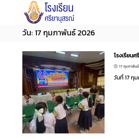
โ
S
S
ร
k
i
ง
i
y
เ
p
a
วัน:
17 กุมภาพันธ์ 2026
รี
t
n
ย
o
น
u
ศ
โรงเรียนศ
c
s
รี
o
o
17 กุมภาพัน
ย
n
n
า
วันที่ 17 กุ
t
S
นุ
e
c
ส
n
ร
h
ณ์
t
o
จั
o
น
l
ท
บุ