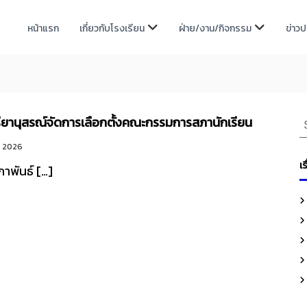
หน้าแรก
เกี่ยวกับโรงเรียน
ฝ่าย/งาน/กิจกรรม
ข่าว
S
รียานุสรณ์จัดการเลือกตั้งคณะกรรมการสภานักเรียน
e
ธ์ 2026
a
เร
มภาพันธ์ […]
r
c
h
f
o
r
: