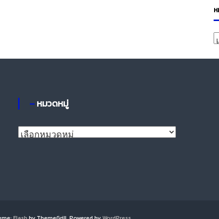
ห
ห
ม
ว
ห
– หมวดหมู่
มู่
–
ห
ม
ว
ด
ห
มู่
heme:
Flash
by ThemeGrill. Powered by
WordPress