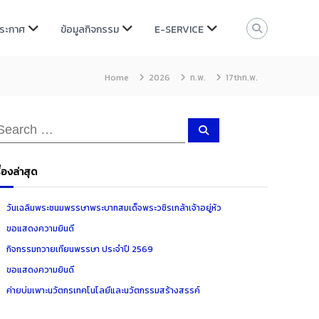
ประกาศ
ข้อมูลกิจกรรม
E-SERVICE
Home
2026
ก.พ.
17thก.พ.
S
e
a
r
c
ื่องล่าสุด
h
วันเฉลิมพระชนมพรรษาพระบาทสมเด็จพระวชิรเกล้าเจ้าอยู่หัว
ขอแสดงความยินดี
กิจกรรมถวายเทียนพรรษา ประจำปี 2569
ขอแสดงความยินดี
ค่ายบ่มเพาะนวัตกรเทคโนโลยีและนวัตกรรมสร้างสรรค์