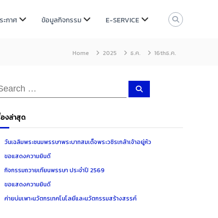
ประกาศ
ข้อมูลกิจกรรม
E-SERVICE
Home
2025
ธ.ค.
16thธ.ค.
S
e
a
r
c
ื่องล่าสุด
h
วันเฉลิมพระชนมพรรษาพระบาทสมเด็จพระวชิรเกล้าเจ้าอยู่หัว
ขอแสดงความยินดี
กิจกรรมถวายเทียนพรรษา ประจำปี 2569
ขอแสดงความยินดี
ค่ายบ่มเพาะนวัตกรเทคโนโลยีและนวัตกรรมสร้างสรรค์