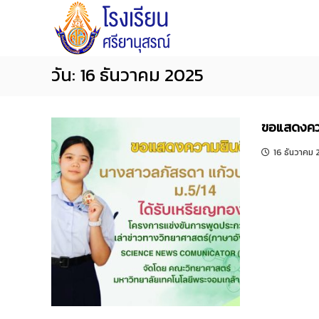
โ
S
S
ร
k
i
ง
i
y
เ
p
a
วัน:
16 ธันวาคม 2025
รี
t
n
ย
o
น
u
ศ
ขอแสดงคว
c
s
รี
o
o
16 ธันวาคม
ย
n
n
า
t
S
นุ
e
c
ส
n
ร
h
ณ์
t
o
จั
o
น
l
ท
บุ