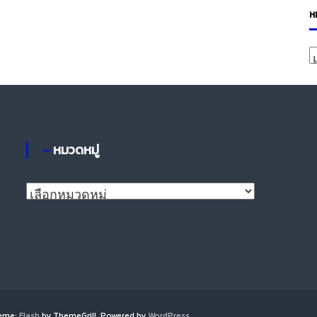
ห
ห
ม
ว
ห
– หมวดหมู่
มู่
–
ห
ม
ว
ด
ห
มู่
heme:
Flash
by ThemeGrill. Powered by
WordPress