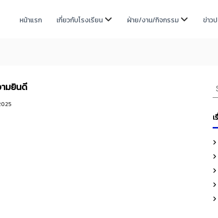
หน้าแรก
เกี่ยวกับโรงเรียน
ฝ่าย/งาน/กิจกรรม
ข่าว
S
ามยินดี
e
 2025
a
เร
r
c
h
f
o
r
: