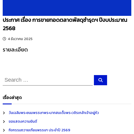
ประกาศ เรื่อง การขายทอดตลาดพัสดุชำรุดฯ ปีงบประมาณ
2568
4 ธันวาคม 2025
รายละเอียด
S
S
e
e
a
r
a
c
เรื่องล่าสุด
h
r
c
วันเฉลิมพระชนมพรรษาพระบาทสมเด็จพระวชิรเกล้าเจ้าอยู่หัว
h
ขอแสดงความยินดี
f
กิจกรรมถวายเทียนพรรษา ประจำปี 2569