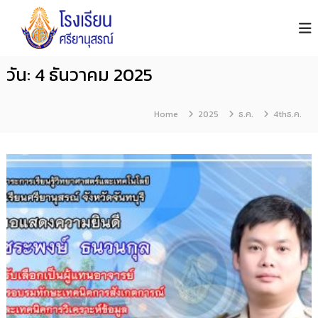
โ
S
S
i
ร
k
y
ง
i
a
เ
n
p
วัน:
4 ธันวาคม 2025
รี
u
t
s
ย
o
o
น
n
Home
2025
ธ.ค.
4thธ.ค.
ศ
c
S
รี
c
o
h
ย
n
o
า
o
t
นุ
l
e
ส
n
ร
ณ์
t
จั
น
ท
บุ