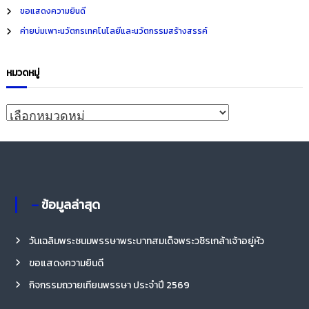
o
ขอแสดงความยินดี
r
ค่ายบ่มเพาะนวัตกรเทคโนโลยีและนวัตกรรมสร้างสรรค์
:
หมวดหมู่
ห
ม
ว
ด
ห
– ข้อมูลล่าสุด
มู่
วันเฉลิมพระชนมพรรษาพระบาทสมเด็จพระวชิรเกล้าเจ้าอยู่หัว
ขอแสดงความยินดี
กิจกรรมถวายเทียนพรรษา ประจำปี 2569