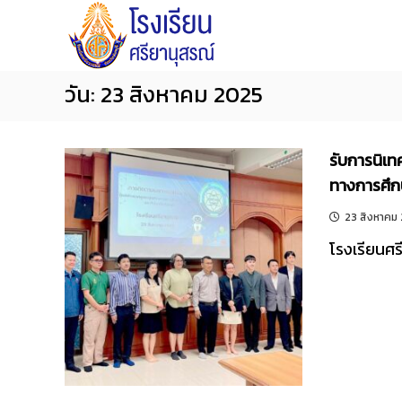
โ
S
S
ร
k
i
ง
i
y
เ
p
a
วัน:
23 สิงหาคม 2025
รี
t
n
ย
o
น
u
ศ
รับการนิเ
c
s
รี
ทางการศึก
o
o
ย
n
n
23 สิงหาคม
า
t
S
นุ
โรงเรียนศร
e
c
ส
n
ร
h
ณ์
t
o
จั
o
น
l
ท
บุ