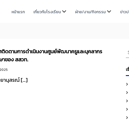
หน้าแรก
เกี่ยวกับโรงเรียน
ฝ่าย/งาน/กิจกรรม
ข่าว
S
ทศติดตามการดำเนินงานศูนย์พัฒนาครูและบุคลากร
e
ษาของ สสวท.
a
เร
 2025
r
ียานุสรณ์ […]
c
h
f
o
r
: