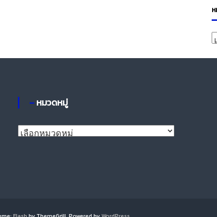
ห
ห
ม
ว
ห
– หมวดหมู่
มู่
–
ห
ม
ว
ด
ห
มู่
heme:
Flash
by ThemeGrill. Powered by
WordPress