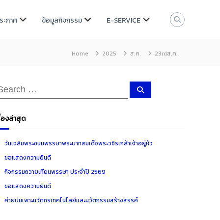
ประกาศ
ข้อมูลกิจกรรม
E-SERVICE
Home
2025
ส.ค.
23rdส.ค.
S
e
a
r
c
ื่องล่าสุด
h
วันเฉลิมพระชนมพรรษาพระบาทสมเด็จพระวชิรเกล้าเจ้าอยู่หัว
ขอแสดงความยินดี
กิจกรรมถวายเทียนพรรษา ประจำปี 2569
ขอแสดงความยินดี
ค่ายบ่มเพาะนวัตกรเทคโนโลยีและนวัตกรรมสร้างสรรค์