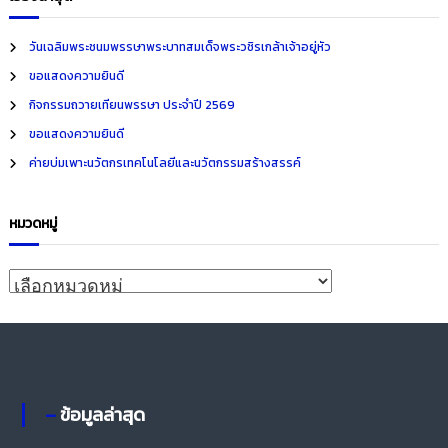
h
r
c
วันเฉลิมพระชนมพรรษาพระบาทสมเด็จพระวชิรเกล้าเจ้าอยู่หัว
h
ขอแสดงความยินดี
f
กิจกรรมถวายเทียนพรรษา ประจำปี 2569
o
ขอแสดงความยินดี
r
ค่ายบ่มเพาะนวัตกรเทคโนโลยีและนวัตกรรมสร้างสรรค์
:
หมวดหมู่
ห
ม
ว
ด
ห
– ข้อมูลล่าสุด
มู่