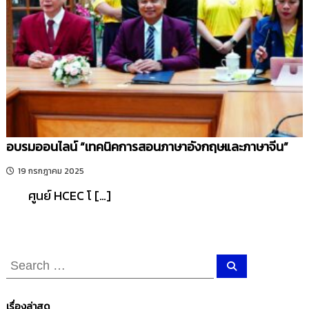
รี
อบรมออนไลน์ “เทคนิคการสอนภาษาอังกฤษและภาษาจีน”
19 กรกฎาคม 2025
ศูนย์ HCEC โ […]
S
S
e
e
a
r
a
c
เรื่องล่าสุด