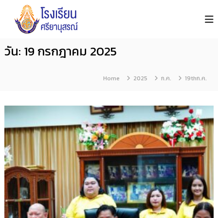
โ
S
S
i
ร
k
y
ง
i
a
เ
n
p
วัน:
19 กรกฎาคม 2025
รี
u
t
s
ย
o
o
น
n
Home
2025
ก.ค.
19thก.ค.
ศ
c
S
รี
c
o
h
ย
n
o
า
o
t
นุ
l
e
ส
n
ร
ณ์
t
จั
น
ท
บุ