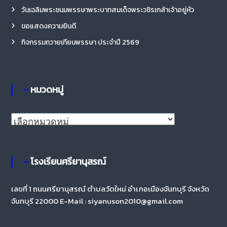
วันเฉลิมพระชนมพรรษาพระบาทสมเด็จพระวชิรเกล้าเจ้าอยู่หัว
ขอแสดงความยินดี
กิจกรรมถวายเทียนพรรษา ประจำปี 2569
– หมวดหมู่
–
ห
ม
ว
– โรงเรียนศรียานุสรณ์
ด
ห
เลขที่ 1 ถนนศรียานุสรณ์ ตำบลวัดใหม่ อำเภอเมืองจันทบุรี จังหวัด
จันทบุรี 22000 E-Mail : siyanuson2010@gmail.com
มู่