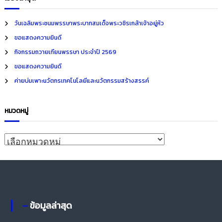
h
r
c
วันเฉลิมพระชนมพรรษาพระบาทสมเด็จพระวชิรเกล้าเจ้าอยู่หัว
h
ขอแสดงความยินดี
f
กิจกรรมถวายเทียนพรรษา ประจำปี 2569
o
ขอแสดงความยินดี
r
ค่ายบ่มเพาะนวัตกรเทคโนโลยีและนวัตกรรมสร้างสรรค์
:
หมวดหมู่
ห
ม
ว
ด
ห
– ข้อมูลล่าสุด
มู่