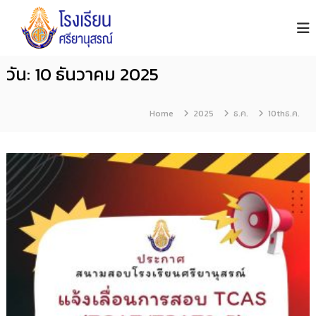
โ
S
S
i
ร
k
y
ง
i
a
เ
n
p
วัน:
10 ธันวาคม 2025
รี
u
t
s
ย
o
o
น
n
Home
2025
ธ.ค.
10thธ.ค.
ศ
c
S
รี
c
o
h
ย
n
o
า
o
t
นุ
l
e
ส
n
ร
ณ์
t
จั
น
ท
บุ