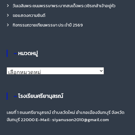
วันเฉลิมพระชนมพรรษาพระบาทสมเด็จพระวชิรเกล้าเจ้าอยู่หัว
ขอแสดงความยินดี
กิจกรรมถวายเทียนพรรษา ประจำปี 2569
– หมวดหมู่
–
ห
ม
ว
– โรงเรียนศรียานุสรณ์
ด
ห
เลขที่ 1 ถนนศรียานุสรณ์ ตำบลวัดใหม่ อำเภอเมืองจันทบุรี จังหวัด
จันทบุรี 22000 E-Mail : siyanuson2010@gmail.com
มู่