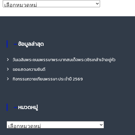
ห
ม
ว
ด
ห
– ข้อมูลล่าสุด
มู่
วันเฉลิมพระชนมพรรษาพระบาทสมเด็จพระวชิรเกล้าเจ้าอยู่หัว
ขอแสดงความยินดี
กิจกรรมถวายเทียนพรรษา ประจำปี 2569
– หมวดหมู่
–
ห