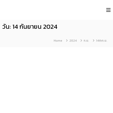
โ
S
S
i
ร
k
y
ง
i
a
เ
n
p
วัน:
14 กันยายน 2024
รี
u
t
s
ย
o
o
น
n
Home
2024
ก.ย.
14thก.ย.
ศ
c
S
รี
c
o
h
ย
n
o
า
o
t
นุ
l
e
ส
n
ร
ณ์
t
จั
น
ท
บุ