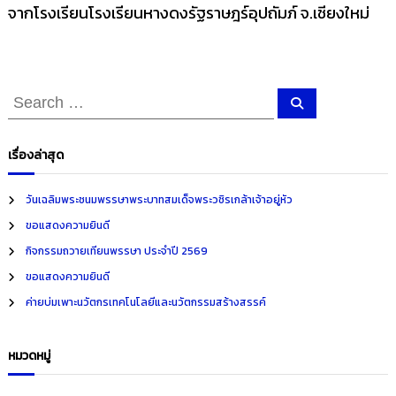
จากโรงเรียนโรงเรียนหางดงรัฐราษฎร์อุปถัมภ์ จ.เชียงใหม่
S
S
e
e
a
r
a
c
เรื่องล่าสุด
h
r
c
วันเฉลิมพระชนมพรรษาพระบาทสมเด็จพระวชิรเกล้าเจ้าอยู่หัว
h
ขอแสดงความยินดี
f
กิจกรรมถวายเทียนพรรษา ประจำปี 2569
o
ขอแสดงความยินดี
r
ค่ายบ่มเพาะนวัตกรเทคโนโลยีและนวัตกรรมสร้างสรรค์
:
หมวดหมู่