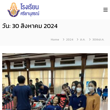
โ
S
S
i
ร
k
y
ง
i
a
เ
n
p
วัน:
30 สิงหาคม 2024
รี
u
t
s
ย
o
o
น
n
Home
2024
ส.ค.
30thส.ค.
ศ
c
S
รี
c
o
h
ย
n
o
า
o
t
นุ
l
e
ส
n
ร
ณ์
t
จั
น
ท
บุ