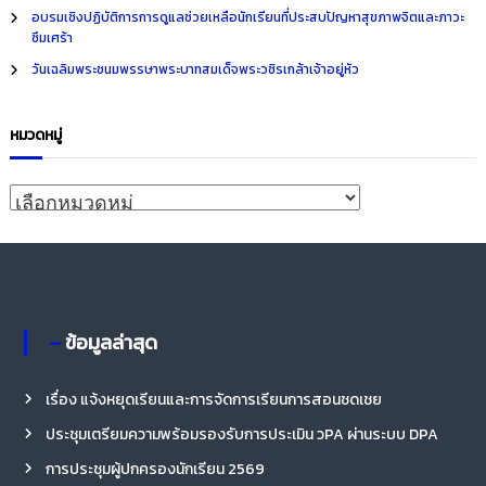
o
อบรมเชิงปฏิบัติการการดูแลช่วยเหลือนักเรียนที่ประสบปัญหาสุขภาพจิตและภาวะ
r
ซึมเศร้า
:
วันเฉลิมพระชนมพรรษาพระบาทสมเด็จพระวชิรเกล้าเจ้าอยู่หัว
หมวดหมู่
ห
ม
ว
ด
ห
– ข้อมูลล่าสุด
มู่
เรื่อง แจ้งหยุดเรียนและการจัดการเรียนการสอนชดเชย
ประชุมเตรียมความพร้อมรองรับการประเมิน วPA ผ่านระบบ DPA
การประชุมผู้ปกครองนักเรียน 2569