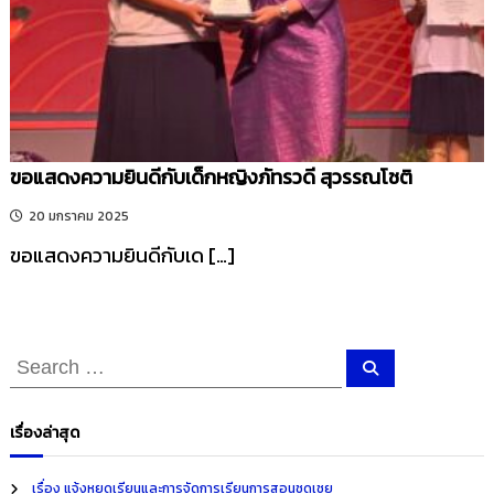
รี
ขอแสดงความยินดีกับเด็กหญิงภัทรวดี สุวรรณโชติ
20 มกราคม 2025
ขอแสดงความยินดีกับเด […]
S
S
e
e
a
r
a
c
เรื่องล่าสุด
h
r
c
เรื่อง แจ้งหยุดเรียนและการจัดการเรียนการสอนชดเชย