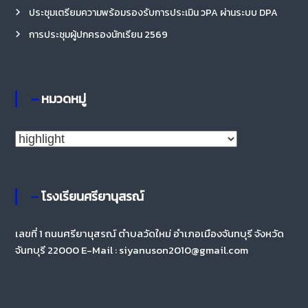
ประชุมเตรียมความพร้อมรองรับการประเมิน วPA ผ่านระบบ DPA
การประชุมผู้ปกครองนักเรียน 2569
– หมวดหมู่
–
ห
ม
ว
– โรงเรียนศรียานุสรณ์
ด
ห
เลขที่ 1 ถนนศรียานุสรณ์ ตำบลวัดใหม่ อำเภอเมืองจันทบุรี จังหวัด
จันทบุรี 22000 E-Mail : siyanuson2010@gmail.com
มู่