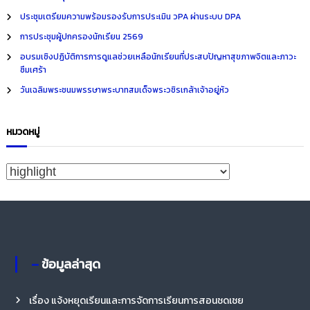
h
ประชุมเตรียมความพร้อมรองรับการประเมิน วPA ผ่านระบบ DPA
f
การประชุมผู้ปกครองนักเรียน 2569
o
อบรมเชิงปฏิบัติการการดูแลช่วยเหลือนักเรียนที่ประสบปัญหาสุขภาพจิตและภาวะ
r
ซึมเศร้า
:
วันเฉลิมพระชนมพรรษาพระบาทสมเด็จพระวชิรเกล้าเจ้าอยู่หัว
หมวดหมู่
ห
ม
ว
ด
ห
– ข้อมูลล่าสุด
มู่
เรื่อง แจ้งหยุดเรียนและการจัดการเรียนการสอนชดเชย