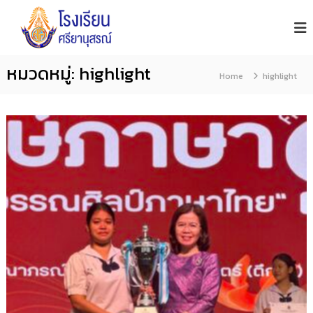
โ
S
S
i
ร
k
y
ง
i
a
เ
n
p
หมวดหมู่:
highlight
รี
u
Home
highlight
t
s
ย
o
o
น
n
ศ
c
S
รี
c
o
h
ย
n
o
า
o
t
นุ
l
e
ส
n
ร
ณ์
t
จั
น
ท
บุ